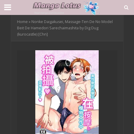
Home
»
Nonke Daigakusei, Massage-Ten De No Model
Beit De Hamedori Sarechaimashita by Dig Dug
(kurocastle) [Chn]